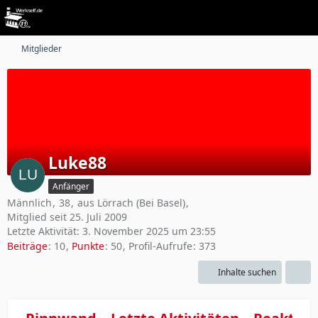
Mitglieder
Luke88
Anfänger
Männlich
38
aus Lörrach (Bei Basel)
Mitglied seit 25. Juli 2009
Letzte Aktivität:
3. November 2025 um 23:55
Beiträge
10
Punkte
50
Profil-Aufrufe
373
Inhalte suchen