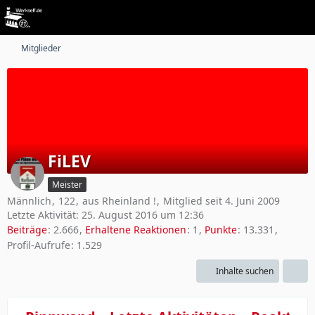
Mitglieder
FiLEV
Meister
Männlich
122
aus Rheinland !
Mitglied seit 4. Juni 2009
Letzte Aktivität:
25. August 2016 um 12:36
Beiträge
2.666
Erhaltene Reaktionen
1
Punkte
13.331
Profil-Aufrufe
1.529
Inhalte suchen