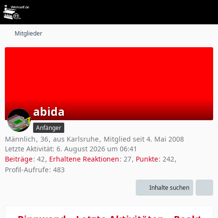
Mitglieder
abida
Anfänger
Männlich
36
aus Karlsruhe
Mitglied seit 4. Mai 2008
Letzte Aktivität:
6. August 2026 um 06:41
Beiträge
42
Erhaltene Reaktionen
27
Punkte
242
Profil-Aufrufe
483
Inhalte suchen