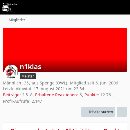
Mitglieder
n1klas
Meister
Männlich
35
aus Spenge (OWL)
Mitglied seit 6. Juni 2006
Letzte Aktivität:
17. August 2021 um 22:34
Beiträge
2.518
Erhaltene Reaktionen
6
Punkte
12.761
Profil-Aufrufe
2.147
Inhalte suchen