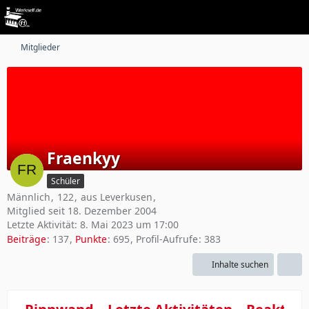
Mitglieder
Fraenkyy
Schüler
Männlich
122
aus Leverkusen
Mitglied seit 18. Dezember 2004
Letzte Aktivität:
8. Mai 2023 um 17:00
Beiträge
137
Punkte
695
Profil-Aufrufe
383
Inhalte suchen