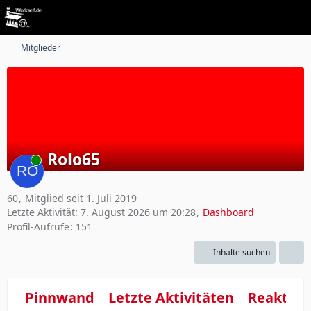
Mitglieder
Rolo65
Online
60
Mitglied seit 1. Juli 2019
Letzte Aktivität:
7. August 2026 um 20:28
Dashboard
Profil-Aufrufe
151
Inhalte suchen
Pinnwand
Letzte Aktivitäten
Reaktio