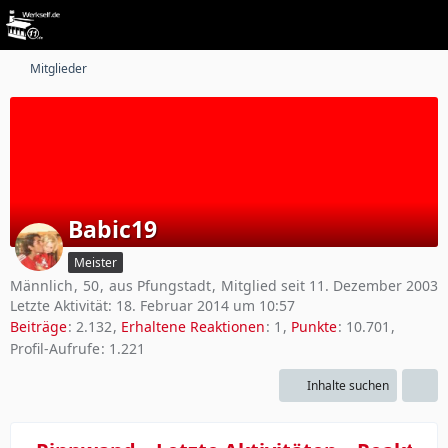
Mitglieder
Babic19
Meister
Männlich
50
aus Pfungstadt
Mitglied seit 11. Dezember 2003
Letzte Aktivität:
18. Februar 2014 um 10:57
Beiträge
2.132
Erhaltene Reaktionen
1
Punkte
10.701
Profil-Aufrufe
1.221
Inhalte suchen