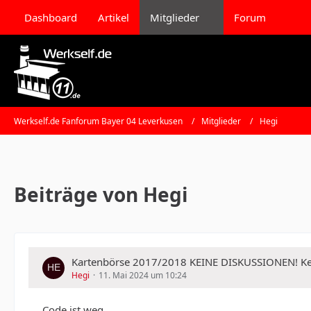
Dashboard
Artikel
Mitglieder
Forum
Werkself.de Fanforum Bayer 04 Leverkusen
Mitglieder
Hegi
Beiträge von Hegi
Kartenbörse 2017/2018 KEINE DISKUSSIONEN!
Hegi
11. Mai 2024 um 10:24
Code ist weg