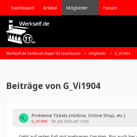
Dashboard
Artikel
Mitglieder
Forum
Werkself.de Fanforum Bayer 04 Leverkusen
Mitglieder
G_Vi1904
Beiträge von G_Vi1904
Probleme Tickets (Hotline, Online Shop, etc.)
G_Vi1904
30. Juli 2026 um 12:03
Geht auf jeden Fall mit mehreren Geräten. Bin auch bei