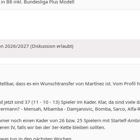
in B8 inkl. Bundesliga Plus Modell
on 2026/2027 (Diskussion erlaubt)
ellbar, dass es ein Wunschtransfer von Martínez ist. Vom Profil h
nd jetzt sind 37 (11 - 10 - 13) Spieler im Kader. Klar, da sind viel
, Oermann? - Mensah, Mbamba - Damjanovic, Bomba, Sarco, Alfa-R
immer noch einen Kader von 26 bzw. 25 Spielern mit Startelf-Amb
en IV, falls wir bei der 3er-Kette bleiben sollten.
twas tun in den nächsten Wochen.