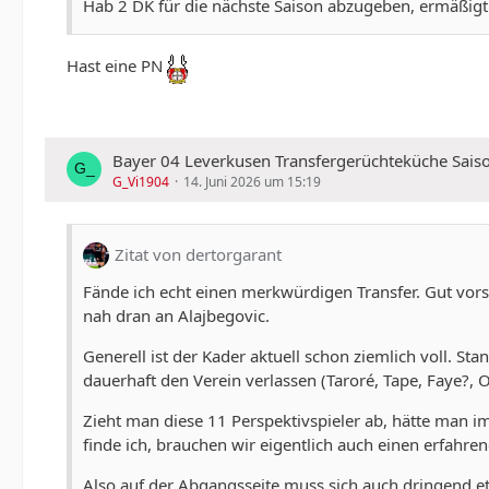
Hab 2 DK für die nächste Saison abzugeben, ermäßigt 
Hast eine PN
Bayer 04 Leverkusen Transfergerüchteküche Sais
G_Vi1904
14. Juni 2026 um 15:19
Zitat von dertorgarant
Fände ich echt einen merkwürdigen Transfer. Gut vorst
nah dran an Alajbegovic.
Generell ist der Kader aktuell schon ziemlich voll. Sta
dauerhaft den Verein verlassen (Taroré, Tape, Faye?
Zieht man diese 11 Perspektivspieler ab, hätte man 
finde ich, brauchen wir eigentlich auch einen erfahrener
Also auf der Abgangsseite muss sich auch dringend e