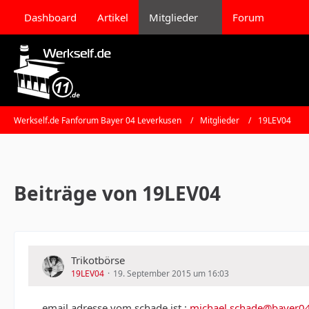
Dashboard
Artikel
Mitglieder
Forum
Werkself.de Fanforum Bayer 04 Leverkusen
Mitglieder
19LEV04
Beiträge von 19LEV04
Trikotbörse
19LEV04
19. September 2015 um 16:03
email adresse vom schade ist :
michael.schade@bayer0