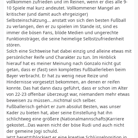
vollkommen zufrieden und im Reinen, wenn er dies alle 9-
10 Spiele mal kurz andeutet. Vollkommener Mangel an
kritischer (und damit auch ehrgeiziger)
Selbsteinschätzung... anstatt von sich den besten Fußball
zu verlangen, den er zu spielen im Stande ist, sind es
immer die bösen Fans, blöde Medien und ungerechte
Funktionsträger, die seine heimelige Selbstzufriedenheit
stören.
Solch eine Sichtweise hat dabei einzig und alleine etwas mit
persönlicher Reife und Charakter zu tun. Im Hinblick
hierauf hat es meiner Meinung nach Gonzalo nicht gut
getan, dass er (fast) sein komplettes Fußballerleben beim
Bayer verbracht. Er hat zu wenig neue Reize und
Hindernisse vorgesetzt bekommen, an denen er reifen
konnte. Das hat dann dazu geführt, dass er schon im Alter
von 22-23 offenbar überzeugt war, niemandem mehr etwas
beweisen zu müssen...nichtmal sich selber.
Fußballerisch gehört er zum absolut Besten, was unser
Kader zu bieten hat, aber seine Einstellung hat ihn
schlichtweg eine größere (Nationalmannschafts)Karriere
gekostet...Das waren nicht der böse Rudi und auch nicht
der gemeine Jogi schuld.
Jetzt besetzt/blockiert er eine kreative Schlüsselposition in