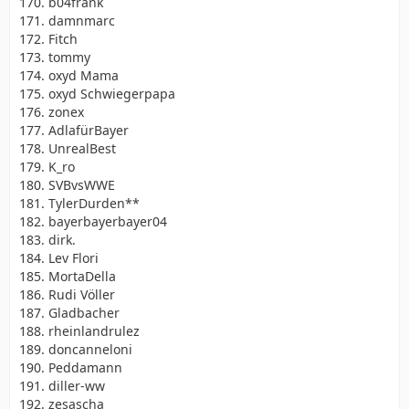
170. b04frank
171. damnmarc
172. Fitch
173. tommy
174. oxyd Mama
175. oxyd Schwiegerpapa
176. zonex
177. AdlafürBayer
178. UnrealBest
179. K_ro
180. SVBvsWWE
181. TylerDurden**
182. bayerbayerbayer04
183. dirk.
184. Lev Flori
185. MortaDella
186. Rudi Völler
187. Gladbacher
188. rheinlandrulez
189. doncanneloni
190. Peddamann
191. diller-ww
192. zesascha