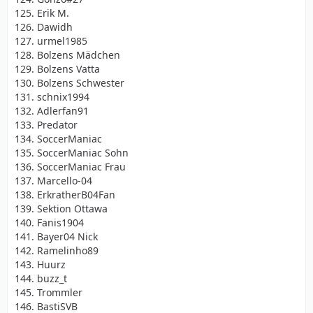
125. Erik M.
126. Dawidh
127. urmel1985
128. Bolzens Mädchen
129. Bolzens Vatta
130. Bolzens Schwester
131. schnix1994
132. Adlerfan91
133. Predator
134. SoccerManiac
135. SoccerManiac Sohn
136. SoccerManiac Frau
137. Marcello-04
138. ErkratherB04Fan
139. Sektion Ottawa
140. Fanis1904
141. Bayer04 Nick
142. Ramelinho89
143. Huurz
144. buzz_t
145. Trommler
146. BastiSVB