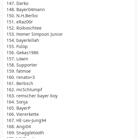
147. Darko
148. Bayer04mann
150. N.H.Berbo
151. eRaz00r
152. Roiboschtee
153. Homer Simpson Junior
154. bayerkillah
155. Fülöp
156. Gekas1986
157. Löwin
158. Supporter
159. fatmoe
160. renato<3
161. Berbsch
162. mcSchlumpf
163. remscher bayer boy
164. Sonja
165. BayerP
166. Viererkette
167. HE-Lev-Jung94
168. Angi04
169. Snaggletooth