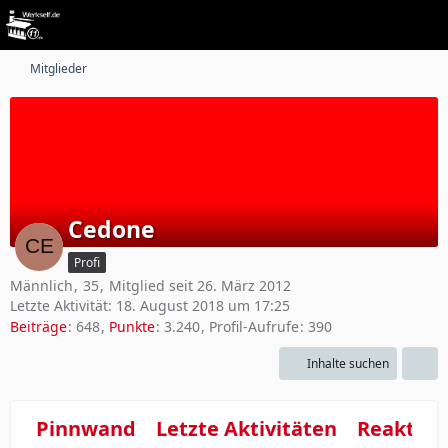
Mitglieder
Cedone
Profi
Männlich
35
Mitglied seit 26. März 2012
Letzte Aktivität:
18. August 2018 um 17:25
Beiträge
648
Punkte
3.240
Profil-Aufrufe
390
Inhalte suchen
Pinnwand
Letzte Aktivitäten
Reaktio