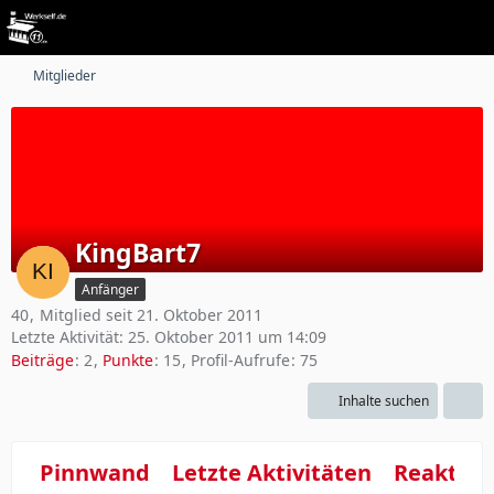
Mitglieder
KingBart7
Anfänger
40
Mitglied seit 21. Oktober 2011
Letzte Aktivität:
25. Oktober 2011 um 14:09
Beiträge
2
Punkte
15
Profil-Aufrufe
75
Inhalte suchen
Pinnwand
Letzte Aktivitäten
Reaktio