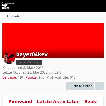
Mitglieder
bayer04kev
Fortgeschrittener
Mitglied seit 8. März 2010
Letzte Aktivität:
23. Mai 2022 um 22:01
Beiträge
191
Punkte
970
Profil-Aufrufe
313
Inhalte suchen
Pinnwand
Letzte Aktivitäten
Reaktio