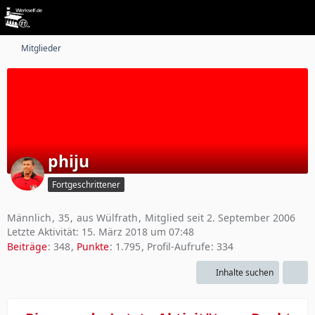
Mitglieder
phiju
Fortgeschrittener
Männlich
35
aus Wülfrath
Mitglied seit 2. September 2006
Letzte Aktivität:
15. März 2018 um 07:48
Beiträge
348
Punkte
1.795
Profil-Aufrufe
334
Inhalte suchen