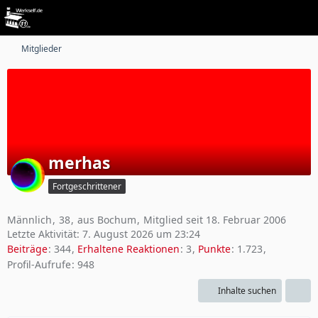
Mitglieder
merhas
Fortgeschrittener
Männlich
38
aus Bochum
Mitglied seit 18. Februar 2006
Letzte Aktivität:
7. August 2026 um 23:24
Beiträge
344
Erhaltene Reaktionen
3
Punkte
1.723
Profil-Aufrufe
948
Inhalte suchen