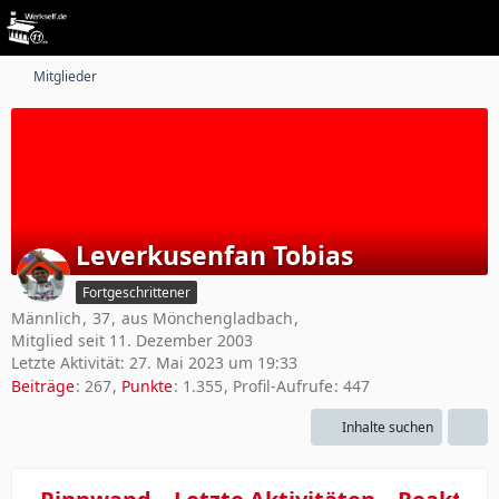
Mitglieder
Leverkusenfan Tobias
Fortgeschrittener
Männlich
37
aus Mönchengladbach
Mitglied seit 11. Dezember 2003
Letzte Aktivität:
27. Mai 2023 um 19:33
Beiträge
267
Punkte
1.355
Profil-Aufrufe
447
Inhalte suchen