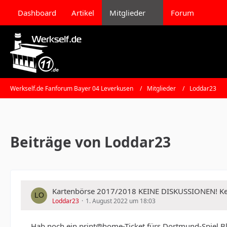
Dashboard
Artikel
Mitglieder
Forum
Werkself.de Fanforum Bayer 04 Leverkusen
Mitglieder
Loddar23
Beiträge von Loddar23
Kartenbörse 2017/2018 KEINE DISKUSSIONEN!
Loddar23
1. August 2022 um 18:03
Hab noch ein print@home-Ticket fürs Dortmund-Spiel B