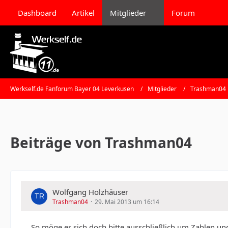
Dashboard
Artikel
Mitglieder
Forum
Werkself.de Fanforum Bayer 04 Leverkusen
Mitglieder
Trashman04
Beiträge von Trashman04
Wolfgang Holzhäuser
Trashman04
29. Mai 2013 um 16:14
So möge er sich doch bitte ausschließlich um Zahlen un