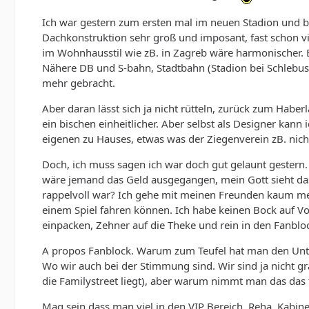
Ich war gestern zum ersten mal im neuen Stadion und bi
Dachkonstruktion sehr groß und imposant, fast schon vi
im Wohnhausstil wie zB. in Zagreb wäre harmonischer. E
Nähere DB und S-bahn, Stadtbahn (Stadion bei Schlebu
mehr gebracht.
Aber daran lässt sich ja nicht rütteln, zurück zum Habe
ein bischen einheitlicher. Aber selbst als Designer ka
eigenen zu Hauses, etwas was der Ziegenverein zB. nicht
Doch, ich muss sagen ich war doch gut gelaunt gestern. 
wäre jemand das Geld ausgegangen, mein Gott sieht das 
rappelvoll war? Ich gehe mit meinen Freunden kaum meh
einem Spiel fahren können. Ich habe keinen Bock auf Vo
einpacken, Zehner auf die Theke und rein in den Fanblo
A propos Fanblock. Warum zum Teufel hat man den Unte
Wo wir auch bei der Stimmung sind. Wir sind ja nicht g
die Familystreet liegt), aber warum nimmt man das das 
Mag sein dass man viel in den VIP Bereich, Reha, Kabinen