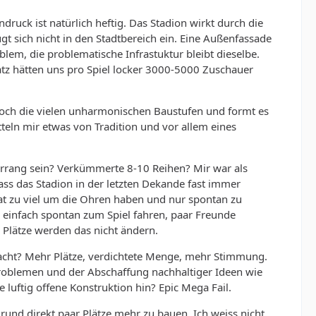
uck ist natürlich heftig. Das Stadion wirkt durch die
t sich nicht in den Stadtbereich ein. Eine Außenfassade
lem, die problematische Infrastuktur bleibt dieselbe.
tz hätten uns pro Spiel locker 3000-5000 Zuschauer
s doch die vielen unharmonischen Baustufen und formt es
teln mir etwas von Tradition und vor allem eines
Oberrang sein? Verkümmerte 8-10 Reihen? Mir war als
ss das Stadion in der letzten Dekande fast immer
at zu viel um die Ohren haben und nur spontan zu
s einfach spontan zum Spiel fahren, paar Freunde
 Plätze werden das nicht ändern.
acht? Mehr Plätze, verdichtete Menge, mehr Stimmung.
 Problemen und der Abschaffung nachhaltiger Ideen wie
luftig offene Konstruktion hin? Epic Mega Fail.
Grund direkt paar Plätze mehr zu bauen. Ich weiss nicht