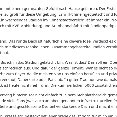
n mit einem gemischten Gefühl nach Hause gefahren. Der Ersteindr
el zu groß für diese Umgebung. Es wirkt hineingequetscht und füg
in wachsendes Stadion im "Innenstadtbereich" ist immer ein Prob
sch mit KVB-Anbindung) und Autobahnabfahrt mit Stadionparkpla
rland. Das runde Dach ist natürlich eine clevere Idee, verdeckt e
nn ich mit diesem Manko leben. Zusammengebastelte Stadien vermit
 hat.
Bis ich in das Stadion gelatscht bin. Was ist das? Das soll ein 
schrecklich aus. Und dafür der ganze Tumult? War es nicht so da
r zum Bayer, da die meisten von uns einfach beruflich und priv
rverkauf, Dauerkarte oder Fanclub. In guter Tradition wie damal
ck ist heute nicht mehr drin. Die kümmerlichen 5000 zusätzlichen
rrang hinterm Tor nicht einfach zu einem Stehplatzbereich gem
rade viele Fans (was auch an oben genannten infrastrukturellen
tiefe und geschlossene Dezibel verstärkende Dach und macht eine 
, Presse etc. gesteckt hat, aber grade das ist doch für mich ein 