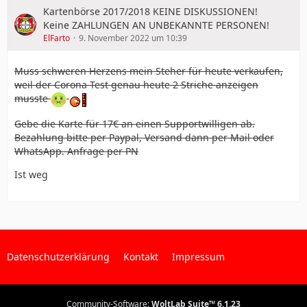
Kartenbörse 2017/2018 KEINE DISKUSSIONEN!
Keine ZAHLUNGEN AN UNBEKANNTE PERSONEN!
ElFarto
9. November 2022 um 10:39
Muss schweren Herzens mein Steher für heute verkaufen,
weil der Corona Test genau heute 2 Striche anzeigen
musste
Gebe die Karte für 17€ an einen Supportwilligen ab.
Bezahlung bitte per Paypal, Versand dann per Mail oder
WhatsApp. Anfrage per PN
Ist weg
Datenschutzerklärung
Kontakt
Impressum
Community-Software:
WoltLab Suite™ 6.1.23