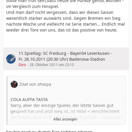
sollte man froh sein,dass heute die Punkte geholt wurden -
im Vergleich zum Hinspiel.
Und man darf nicht vergessen, dass wir dieses Saison
wesentlich stärker auswärts sind. Gegen Bremen ein Sieg
nächste Woche und vielleicht ne Serie starten... Endlich mal
wieder drei Tore von uns, das ist das positive von heute.
11.Spieltag: SC Freiburg - Bayer04 Leverkusen -
Fr. 28.10.2011 (20:30 Uhr) Badenova-Stadion
Giro
28. Oktober 2011 um 23:13
Zitat von xNaipa
COLA AUFFA TASTA
Sorry, aber der einzige Spieler, der letzte Saison gut
gespielt hat und jetzt weg ist, ist Vidal = verschlechtert
Wir haben aber auch einen Schürrle geholt = verbessert
Alles anzeigen
Außerdem noch einen Toprak, der, wie man sieht, eine
gute bis sehr gute Verstärkung für die Defensive ist.
Sry bin grad zu dumm fürs richtige zitieren...