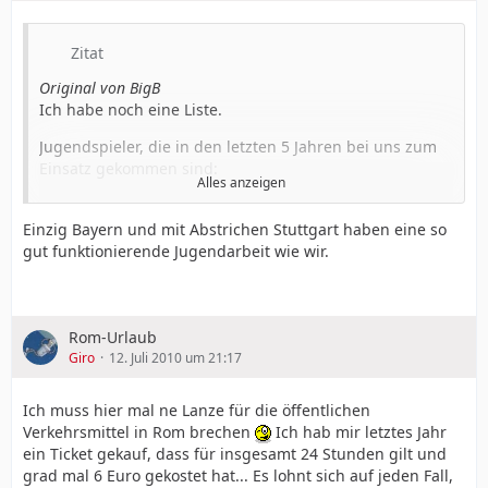
Zitat
Original von BigB
Ich habe noch eine Liste.
Jugendspieler, die in den letzten 5 Jahren bei uns zum
Einsatz gekommen sind:
Alles anzeigen
Jan-Ingwer Callsen-Bracker , hat einige Spiele gemacht
und ist auf eigenen Wunsch zu Mgladbach gewechselt.
Einzig Bayern und mit Abstrichen Stuttgart haben eine so
Gonzalo Castro
150 BL-Spiele sprechen für sich
gut funktionierende Jugendarbeit wie wir.
René Adler
Nationalspieler, muss man auch nicht
drüber reden
Sascha Dum fast 2 Jahre ein Ergänzungsspieler. Aber
genügte alles in allem nicht unseren Ansprüchen. Ein
Rom-Urlaub
guter 2.Liga Spieler.
Giro
12. Juli 2010 um 21:17
Assimiou Touré hat unglaublich viel Verletzungspech
gehabt. Muss erstmal wieder viel Spielpraxis sammeln.
Ich muss hier mal ne Lanze für die öffentlichen
Pierre de Wit hat unglaublich viel Verletzungspech
Verkehrsmittel in Rom brechen
Ich hab mir letztes Jahr
gehabt. Muss erstmal wieder viel Spielpraxis sammeln.
ein Ticket gekauf, dass für insgesamt 24 Stunden gilt und
Benedikt Fernandez
ist im Profikader
grad mal 6 Euro gekostet hat... Es lohnt sich auf jeden Fall,