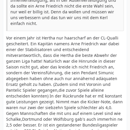
Innenverteidigung, als in der Außenverteidigung und
da sollte ein Arne Friedrich nicht die erste Wahl sein,
nur weil er billig ist. Denn da wollen und müssen wir
uns verbessern und das tun wir uns mit dem Kerl
einfach nicht.
Vor einem Jahr ist Hertha nur haarscharf an der CL-Qualli
gescheitert. Ein Kapitän namens Arne Friedrich war dabei
einer der Stabilisatoren und entscheidend
mitverantwortlich, dass die Hertha die beste Abwehr der
ganzen Liga hatte! Natürlich war die Hinrunde in dieser
Saison nicht gut, aber das kreide ich nicht Friedrich an,
sondern der Vereinsführung, die sein Pendant Simunic
abgegeben haben ohne auch nur annähernd adäquaten
Ersatz geholt zu haben. (Zudem sind mit Voronin und
Pantelic Spieler gegangen,die zuvor Spiele alleine
entscheiden konnten) In der Rückrunde hat er mE konstant
gute Leistungen gezeigt. Nimmt man die Kicker-Note, dann
waren nur zwei der siebzehn Spiele schlechter als 4,0.
Gegen Mannschaften die mit uns auf einem Level sind wie
Schalke,Dortmund oder Wolfsburg gab's auch immerhin ne
2,5 oder besser. Er ist ein gestandener Bundesligaspieler