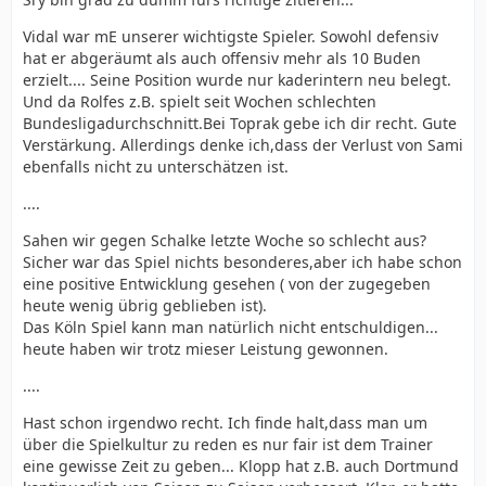
Wo ist da unser Kader schlechter?
Vidal war mE unserer wichtigste Spieler. Sowohl defensiv
....
hat er abgeräumt als auch offensiv mehr als 10 Buden
erzielt.... Seine Position wurde nur kaderintern neu belegt.
Hat man ja an den Beispielen Köln und jetzt Freiburg
Und da Rolfes z.B. spielt seit Wochen schlechten
gesehen. Wir sehen gegen jeden Gegner schlecht aus.
Bundesligadurchschnitt.Bei Toprak gebe ich dir recht. Gute
Verstärkung. Allerdings denke ich,dass der Verlust von Sami
ebenfalls nicht zu unterschätzen ist.
.....
....
Sahen wir gegen Schalke letzte Woche so schlecht aus?
Als Heynckes noch hier war, wollte man so einen Fußball
Sicher war das Spiel nichts besonderes,aber ich habe schon
nicht sehen (und da waren die meisten Spiele nett
eine positive Entwicklung gesehen ( von der zugegeben
anzusehen). Jetzt wird das wieder toleriert? Klasse...
heute wenig übrig geblieben ist).
Das Köln Spiel kann man natürlich nicht entschuldigen...
heute haben wir trotz mieser Leistung gewonnen.
....
Hast schon irgendwo recht. Ich finde halt,dass man um
über die Spielkultur zu reden es nur fair ist dem Trainer
eine gewisse Zeit zu geben... Klopp hat z.B. auch Dortmund