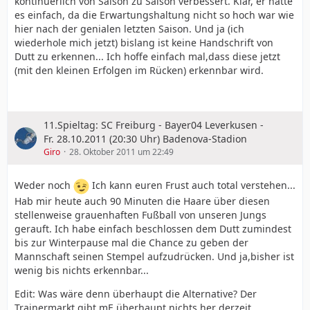
kontinuerlich von Saison zu Saison verbessert. Klar, er hatte
es einfach, da die Erwartungshaltung nicht so hoch war wie
hier nach der genialen letzten Saison. Und ja (ich
wiederhole mich jetzt) bislang ist keine Handschrift von
Dutt zu erkennen... Ich hoffe einfach mal,dass diese jetzt
(mit den kleinen Erfolgen im Rücken) erkennbar wird.
11.Spieltag: SC Freiburg - Bayer04 Leverkusen -
Fr. 28.10.2011 (20:30 Uhr) Badenova-Stadion
Giro
28. Oktober 2011 um 22:49
Weder noch
Ich kann euren Frust auch total verstehen...
Hab mir heute auch 90 Minuten die Haare über diesen
stellenweise grauenhaften Fußball von unseren Jungs
gerauft. Ich habe einfach beschlossen dem Dutt zumindest
bis zur Winterpause mal die Chance zu geben der
Mannschaft seinen Stempel aufzudrücken. Und ja,bisher ist
wenig bis nichts erkennbar...
Edit: Was wäre denn überhaupt die Alternative? Der
Trainermarkt gibt mE überhaupt nichts her derzeit.