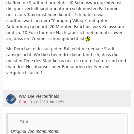
Jens Hegeler nimmt gerade den Weg in Nürnberg, den
da Rom ne Stadt mit ungefähr 40 Sehenswürdigkeiten ist,
Reinartz vor 2 Jahren ging und der Plan scheint wieder
die quer verteilt sind und ihr im schlimmsten Fall immer
zu funktionieren.
noch aufs Taxi umsteigen könnt... Ich habe etwas
Marcel Risse hat jetzt die Chance sich bei einem
stadtauswärts in nem "Camping Village" mit guter
Erstligisten - der nicht um den Abstieg kämpft sich
Anbindung gepennt. 20 Minuten Fahrt bis vors Kolosseum
durchzusetzen.
und ca. 10 Euro für eine Nacht,aber ich nehm mal schwer
Richard Sukuta-Pasu sehr guter Saisonstart. Bald
an, dass ein Zimmer schon gebucht ist
hoffentlich von Beginn an
Fabian Giefer unser dritter Torwart
Mit Rom haste dir auf jeden Fall echt ne geniale Stadt
Thanos Petsos , kann ich nicht bewerten, da er nur sehr
rausgesucht! Wirklich beeindruckend fand ich, dass die
wenige und kurze Einsätze in der Profielf hatte.
meisten Teile des Stadtkerns noch so gut erhalten sind und
Stefan Reinartz
Stammspieler
man dort Hochhäuser oder Bausünden der Neuzeit
Burak Kaplan
im Profikader. Mit Sam die erste
vergeblich sucht !
Alternative zu Augusto und Barnetta.
WM Die Viertelfinals
Giro
3. Juli 2010 um 11:51
Zitat
Original von mannimanni