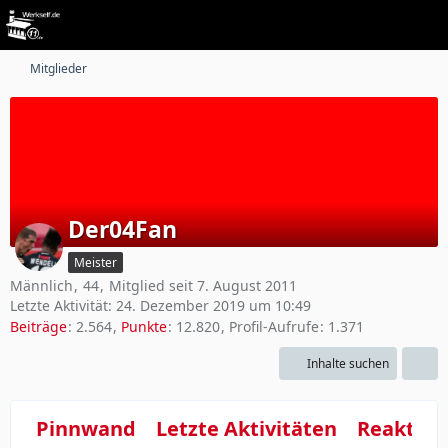
Mitglieder
Der04Fan
Meister
Männlich
44
Mitglied seit 7. August 2011
Letzte Aktivität:
24. Dezember 2019 um 10:49
Beiträge
2.564
Punkte
12.820
Profil-Aufrufe
1.371
Inhalte suchen
Pinnwand
Letzte Aktivitäten
Reaktio