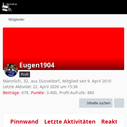
Mitglieder
Eugen1904
Profi
Männlich
32
aus Düsseldorf
Mitglied seit 9. April 2010
Letzte Aktivität:
22. April 2026 um 15:36
Beiträge
678
Punkte
3.400
Profil-Aufrufe
880
Inhalte suchen
Pinnwand
Letzte Aktivitäten
Reaktio