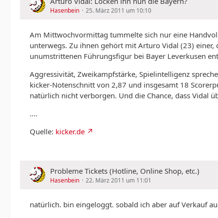
Arturo Vidal: Locken ihn nun die Bayern?
Hasenbein
25. März 2011 um 10:10
Am Mittwochvormittag tummelte sich nur eine Handvoll P
unterwegs. Zu ihnen gehört mit Arturo Vidal (23) einer,
unumstrittenen Führungsfigur bei Bayer Leverkusen entwi
Aggressivität, Zweikampfstärke, Spielintelligenz sprech
kicker-Notenschnitt von 2,87 und insgesamt 18 Scorerpu
natürlich nicht verborgen. Und die Chance, dass Vidal üb
....
Quelle:
kicker.de
Probleme Tickets (Hotline, Online Shop, etc.)
Hasenbein
22. März 2011 um 11:01
natürlich. bin eingeloggt. sobald ich aber auf Verkauf a