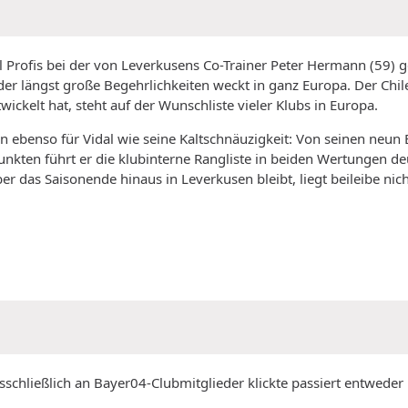
rofis bei der von Leverkusens Co-Trainer Peter Hermann (59) gel
 der längst große Begehrlichkeiten weckt in ganz Europa. Der Chil
ckelt hat, steht auf der Wunschliste vieler Klubs in Europa.
en ebenso für Vidal wie seine Kaltschnäuzigkeit: Von seinen neun 
nkten führt er die klubinterne Rangliste in beiden Wertungen deu
er das Saisonende hinaus in Leverkusen bleibt, liegt beileibe nic
usschließlich an Bayer04-Clubmitglieder klickte passiert entweder