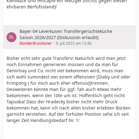
Kamikaze und Hincapie ein Metzger (nichts gegen diesen
ehrbaren Berfufsstand)!
Bayer 04 Leverkusen Transfergerüchteküche
Saison 2026/2027 (Diskussion erlaubt)
blonderBrasilianer
9. Juli 2023 um 13:36
Bisher echt sehr gute Transfers! Natürlich wird man jetzt
noch Einnahmen generieren müssen und da man für
Demirbay und Co. nicht viel bekommen wird, muss man
sich wohl zumindest von einem offensiven [Diaby und oder
Frimpong ( für mich auch eher offensiv)]trennen.
Desweiteren könnte man für ggf. Tah auch etwas mehr
bekommen, wenn der 10te um ist. Hoffentlich geht nicht
Tapsoba! Dass der Hradecky bisher nicht mehr Druck
bekommen hat, kann ich nach allen bisher erlebten Böcken
garnicht verstehen. Auf der Torhüter-Position sehe ich seit
langer Zeit Handlungsbedarf Nr. 1!