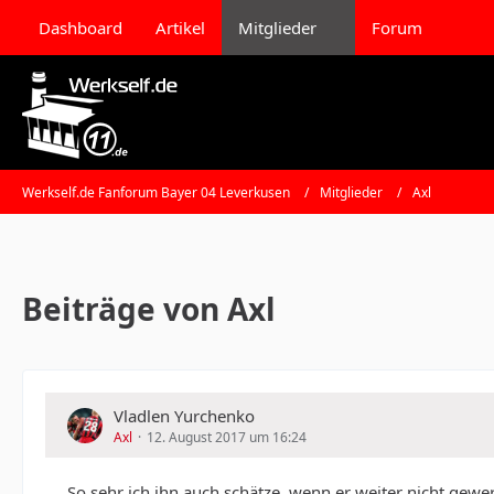
Dashboard
Artikel
Mitglieder
Forum
Werkself.de Fanforum Bayer 04 Leverkusen
Mitglieder
Axl
Beiträge von Axl
Vladlen Yurchenko
Axl
12. August 2017 um 16:24
So sehr ich ihn auch schätze, wenn er weiter nicht gewer