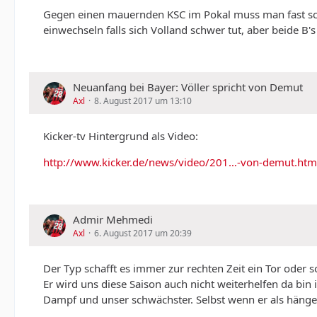
Gegen einen mauernden KSC im Pokal muss man fast schon
Bellarabi---------------------Bailey
einwechseln falls sich Volland schwer tut, aber beide B
---------------Volland------------
Neuanfang bei Bayer: Völler spricht von Demut
Axl
8. August 2017 um 13:10
Kicker-tv Hintergrund als Video:
http://www.kicker.de/news/video/201…-von-demut.htm
Admir Mehmedi
Axl
6. August 2017 um 20:39
Der Typ schafft es immer zur rechten Zeit ein Tor oder
Er wird uns diese Saison auch nicht weiterhelfen da bin 
Dampf und unser schwächster. Selbst wenn er als hängend