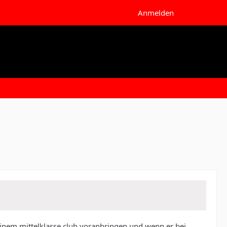
Anmelden
i einem mittelklasse club voranbringen und wenn er bei