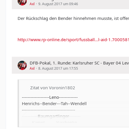
Axl
9. August 2017 um 09:46
Der Rückschlag den Bender hinnehmen musste, ist offenb
http://www.rp-online.de/sport/fussball…l-aid-1.700058
DFB-Pokal, 1. Runde: Karlsruher SC - Bayer 04 Le
Axl
8. August 2017 um 17:55
Zitat von Voronin1802
-------------------Leno-------------
Henrichs--Bender---Tah--Wendell
-------------------------------------
-----------Baumgartlinger--------
-------Kampl--------Yurchenko---
---------------------------------------