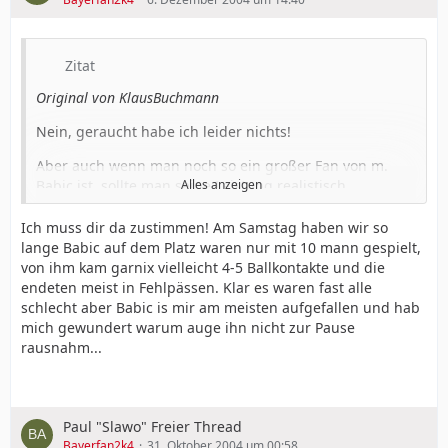
Zitat
Original von KlausBuchmann
Nein, geraucht habe ich leider nichts!
Aber auch wenn man noch so ein großer Fan von m.
Babic ist, sollte man seine Leistung realistisch
Alles anzeigen
beurteilen. In der gesamten Hinrunde kam er auf acht
bewertbare Spiele. Davon hat er (nach Kickernoten und
Ich muss dir da zustimmen! Am Samstag haben wir so
die wird man nicht ernsthaft in Zweifel ziehen können)
lange Babic auf dem Platz waren nur mit 10 mann gespielt,
vier Spiele mit der Note 5, eins mit der Note 4,5 und
von ihm kam garnix vielleicht 4-5 Ballkontakte und die
eins mit der Note 4 bestritten. Insgesamt wird seine
endeten meist in Fehlpässen. Klar es waren fast alle
Leistung mit 4,25 bewertet. Das ist um es höflich
schlecht aber Babic is mir am meisten aufgefallen und hab
auszudrücken: unterdurchschnittlich!
mich gewundert warum auge ihn nicht zur Pause
rausnahm...
Und in Madrid und Rostock hat er nicht gut gespielt,
sondern unterdurchschnittlich!
Seine Leistungskurve stagniert nicht nur, sie geht klar
Paul "Slawo" Freier Thread
nach unten.
Bayerfan2k4
31. Oktober 2004 um 00:58