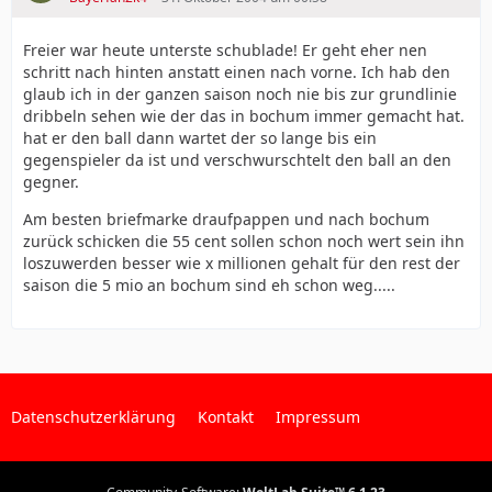
Es wird daher durchaus erlaubt sein, die Leistung
dieses Spielers zu hinterfragen.
Freier war heute unterste schublade! Er geht eher nen
schritt nach hinten anstatt einen nach vorne. Ich hab den
Wenn er eingewechselt wird, fehlen mir Einsatzwille
glaub ich in der ganzen saison noch nie bis zur grundlinie
und Bereitschaft etwas zu zeigen und sich
dribbeln sehen wie der das in bochum immer gemacht hat.
aufzudrängen.
hat er den ball dann wartet der so lange bis ein
gegenspieler da ist und verschwurschtelt den ball an den
Daher wird man sich, wenn diese schlechte Leistung
gegner.
anhält, ernsthaft fragen müssen, ob der Spieler Babic
Bayer04 weiter bringt.
Am besten briefmarke draufpappen und nach bochum
zurück schicken die 55 cent sollen schon noch wert sein ihn
loszuwerden besser wie x millionen gehalt für den rest der
saison die 5 mio an bochum sind eh schon weg.....
Datenschutzerklärung
Kontakt
Impressum