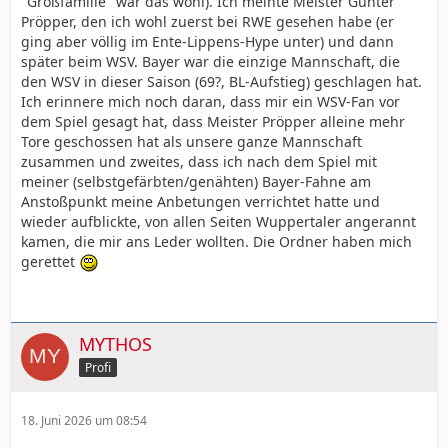
"Großfamilie" war das wohl). Ich meinte Meister Günter
Pröpper, den ich wohl zuerst bei RWE gesehen habe (er
ging aber völlig im Ente-Lippens-Hype unter) und dann
später beim WSV. Bayer war die einzige Mannschaft, die
den WSV in dieser Saison (69?, BL-Aufstieg) geschlagen hat.
Ich erinnere mich noch daran, dass mir ein WSV-Fan vor
dem Spiel gesagt hat, dass Meister Pröpper alleine mehr
Tore geschossen hat als unsere ganze Mannschaft
zusammen und zweites, dass ich nach dem Spiel mit
meiner (selbstgefärbten/genähten) Bayer-Fahne am
Anstoßpunkt meine Anbetungen verrichtet hatte und
wieder aufblickte, von allen Seiten Wuppertaler angerannt
kamen, die mir ans Leder wollten. Die Ordner haben mich
gerettet
MYTHOS
Profi
18. Juni 2026 um 08:54