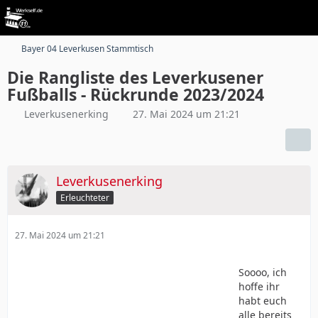
Bayer 04 Leverkusen Stammtisch
Die Rangliste des Leverkusener
Fußballs - Rückrunde 2023/2024
Leverkusenerking
27. Mai 2024 um 21:21
Leverkusenerking
Erleuchteter
27. Mai 2024 um 21:21
Soooo, ich
hoffe ihr
habt euch
alle bereits