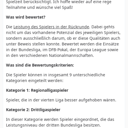
Spielzeit berücksichtigt. Ich hoffe wieder auf eine rege
Teilnahme und wünsche viel Spaß!
Was wird bewertet?
Die
Leistung des Spielers in der Rückrunde
. Dabei gehts
nicht um das vorhandene Potenzial des jeweiligen Spielers,
sondern ausschließlich darum, ob er diese Qualitäten auch
unter Beweis stellen konnte. Bewertet werden die Einsätze
in der Bundesliga, im DFB-Pokal, der Europa League sowie
in den verschiedenen Nationalmannschaften.
Was sind die Bewertungskriterien:
Die Spieler können in insgesamt 9 unterschiedliche
Kategorien eingeteilt werden:
Kategorie 1: Regionalligaspieler
Spieler, die in der vierten Liga besser aufgehoben wären.
Kategorie 2: Drittligaspieler
In dieser Kategorie werden Spieler eingeordnet, die das
Leistungsniveau der dritten Bundesliga besitzen.