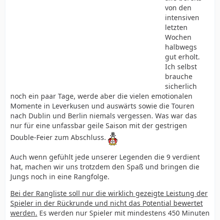
von den
intensiven
letzten
Wochen
halbwegs
gut erholt.
Ich selbst
brauche
sicherlich
noch ein paar Tage, werde aber die vielen emotionalen
Momente in Leverkusen und auswärts sowie die Touren
nach Dublin und Berlin niemals vergessen. Was war das
nur für eine unfassbar geile Saison mit der gestrigen
Double-Feier zum Abschluss.
Auch wenn gefühlt jede unserer Legenden die 9 verdient
hat, machen wir uns trotzdem den Spaß und bringen die
Jungs noch in eine Rangfolge.
Bei der Rangliste soll nur die wirklich gezeigte Leistung der
Spieler in der Rückrunde und nicht das Potential bewertet
werden.
Es werden nur Spieler mit mindestens 450 Minuten