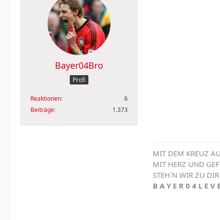
Bayer04Bro
Profi
Reaktionen
6
Beiträge
1.373
MIT DEM KREUZ AU
MIT HERZ UND GE
STEH´N WIR ZU DIR
B A Y E R 0 4 L E V 