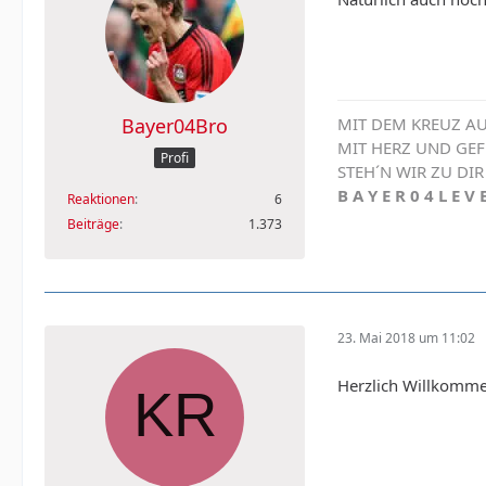
Bayer04Bro
MIT DEM KREUZ AU
MIT HERZ UND GE
Profi
STEH´N WIR ZU DIR
B A Y E R 0 4 L E V 
Reaktionen
6
Beiträge
1.373
23. Mai 2018 um 11:02
Herzlich Willkomme