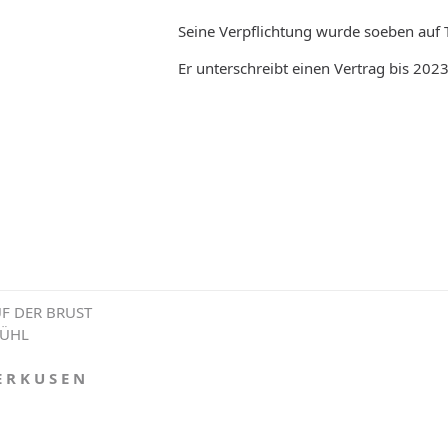
Seine Verpflichtung wurde soeben auf T
Er unterschreibt einen Vertrag bis 2023
F DER BRUST
FÜHL
E R K U S E N