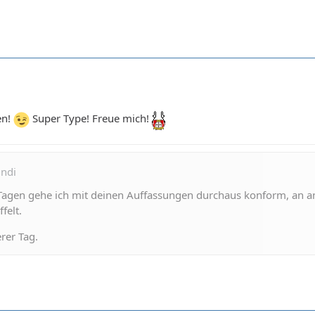
en!
Super Type! Freue mich!
undi
 Tagen gehe ich mit deinen Auffassungen durchaus konform, an a
felt.
rer Tag.