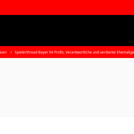
usen
Spielerthread Bayer 04 Profis, Verantwortliche und verdiente Ehemalig