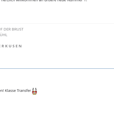
F DER BRUST
FÜHL
E R K U S E N
n! Klasse Transfer