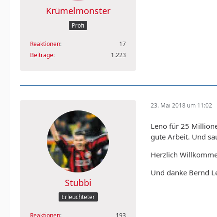
Krümelmonster
Profi
Reaktionen
17
Beiträge
1.223
23. Mai 2018 um 11:02
Leno für 25 Million
gute Arbeit. Und sa
Herzlich Willkomme
Und danke Bernd Len
Stubbi
Erleuchteter
Reaktionen
193