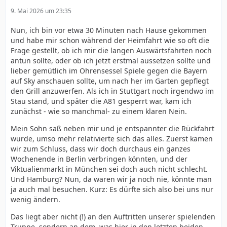
9. Mai 2026 um 23:35
Nun, ich bin vor etwa 30 Minuten nach Hause gekommen
und habe mir schon während der Heimfahrt wie so oft die
Frage gestellt, ob ich mir die langen Auswärtsfahrten noch
antun sollte, oder ob ich jetzt erstmal aussetzen sollte und
lieber gemütlich im Ohrensessel Spiele gegen die Bayern
auf Sky anschauen sollte, um nach her im Garten gepflegt
den Grill anzuwerfen. Als ich in Stuttgart noch irgendwo im
Stau stand, und später die A81 gesperrt war, kam ich
zunächst - wie so manchmal- zu einem klaren Nein.
Mein Sohn saß neben mir und je entspannter die Rückfahrt
wurde, umso mehr relativierte sich das alles. Zuerst kamen
wir zum Schluss, dass wir doch durchaus ein ganzes
Wochenende in Berlin verbringen könnten, und der
Viktualienmarkt in München sei doch auch nicht schlecht.
Und Hamburg? Nun, da waren wir ja noch nie, könnte man
ja auch mal besuchen. Kurz: Es dürfte sich also bei uns nur
wenig ändern.
Das liegt aber nicht (!) an den Auftritten unserer spielenden
Truppe, sondern an dem, was hier in den letzten beiden