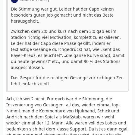
Die Stimmung war gut. Leider hat der Capo keinen
besonders guten Job gemacht und nicht das Beste
herausgeholt.
Zwischen dem 2:0 und kurz nach dem 3:0 gab es im
Stadion richtig viel Motivation, komplett zu eskalieren.
Leider hat der Capo diese Phase gekillt, indem er
textlastige Gesänge durchgedrückt hat, wie „Seht das
Bayer-Kreuz, es leuchtet“, „die ganze Kurve singt, damit
du heute gewinnst“ etc., und damit 90 % des Stadions
ausgeschlossen.
Das Gespür für die richtigen Gesänge zur richtigen Zeit
fehlt einfach zu oft.
Ach, ich weiß nicht. Für mich war die Stimmung, die
Inszenierung von Gesängen, all das, wieder einmal top!
Nimmt man die Kommentare von Hjulmand, Schick und
Andrich nach dem Spiel als Maßstab, waren wir wohl
wieder einmal der 12. Mann. Alle waren voll des Lobes und
bedankten sich bei dem klasse Support. Da ist es dann egal,
ob man dann mal etwas textlastiger wird. Auch so ist die