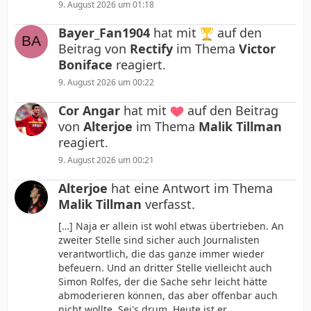
9. August 2026 um 01:18
Bayer_Fan1904
hat mit
auf den
Beitrag von
Rectify
im Thema
Victor
Boniface
reagiert.
9. August 2026 um 00:22
Cor Angar
hat mit
auf den Beitrag
von
Alterjoe
im Thema
Malik Tillman
reagiert.
9. August 2026 um 00:21
Alterjoe
hat eine Antwort im Thema
Malik Tillman
verfasst.
[…] Naja er allein ist wohl etwas übertrieben. An
zweiter Stelle sind sicher auch Journalisten
verantwortlich, die das ganze immer wieder
befeuern. Und an dritter Stelle vielleicht auch
Simon Rolfes, der die Sache sehr leicht hätte
abmoderieren können, das aber offenbar auch
nicht wollte. Sei's drum. Heute ist er