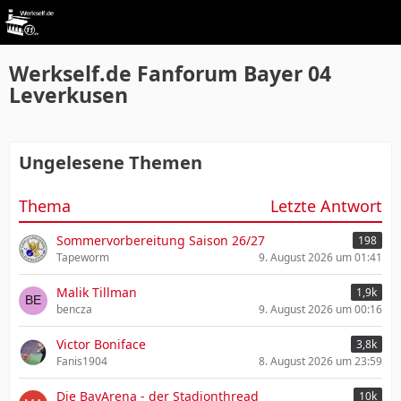
Werkself.de Fanforum Bayer 04
Leverkusen
Ungelesene Themen
Thema
Letzte Antwort
Sommervorbereitung Saison 26/27
198
Tapeworm
9. August 2026 um 01:41
Malik Tillman
1,9k
bencza
9. August 2026 um 00:16
Victor Boniface
3,8k
Fanis1904
8. August 2026 um 23:59
Die BayArena - der Stadionthread
10k