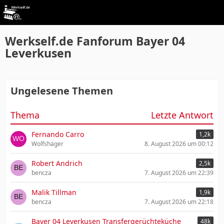
Werkself.de Fanforum Bayer 04
Leverkusen
Ungelesene Themen
Thema
Letzte Antwort
Fernando Carro
1,2k
Wolfshäger
8. August 2026 um 00:12
Robert Andrich
2,5k
bencza
7. August 2026 um 22:39
Malik Tillman
1,9k
bencza
7. August 2026 um 22:18
Bayer 04 Leverkusen Transfergerüchteküche
48k