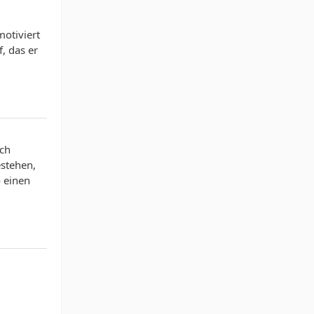
motiviert
, das er
ich
estehen,
o einen