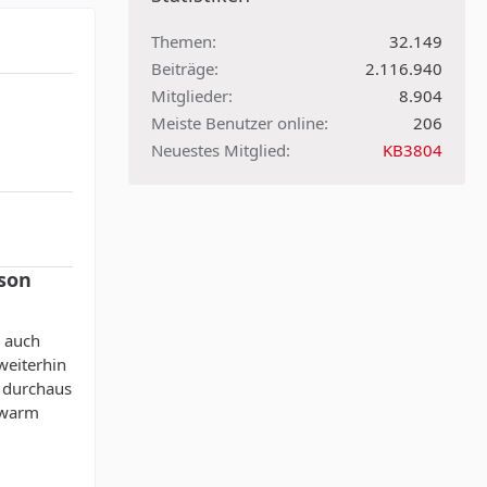
Themen
32.149
Beiträge
2.116.940
Mitglieder
8.904
Meiste Benutzer online
206
Neuestes Mitglied
KB3804
son
s auch
weiterhin
h durchaus
e warm