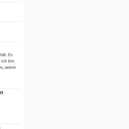
tät. Es
 ich bin
en, wenn
on
n