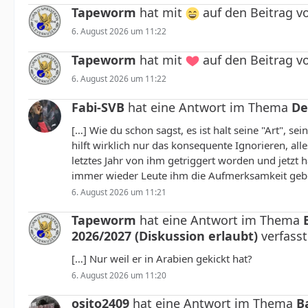
Tapeworm
hat mit
auf den Beitrag 
6. August 2026 um 11:22
Tapeworm
hat mit
auf den Beitrag 
6. August 2026 um 11:22
Fabi-SVB
hat eine Antwort im Thema
De
[…] Wie du schon sagst, es ist halt seine "Art", s
hilft wirklich nur das konsequente Ignorieren, alle
letztes Jahr von ihm getriggert worden und jetzt 
immer wieder Leute ihm die Aufmerksamkeit geben
6. August 2026 um 11:21
Tapeworm
hat eine Antwort im Thema
2026/2027 (Diskussion erlaubt)
verfasst
[…] Nur weil er in Arabien gekickt hat?
6. August 2026 um 11:20
osito2409
hat eine Antwort im Thema
B